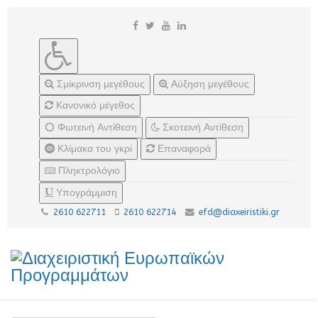
Σμίκρινση μεγέθους
Αύξηση μεγέθους
Κανονικό μέγεθος
Φωτεινή Αντίθεση
Σκοτεινή Αντίθεση
Κλίμακα του γκρί
Επαναφορά
Πληκτρολόγιο
Υπογράμμιση
2610 622711
2610 622714
efd@diaxeiristiki.gr