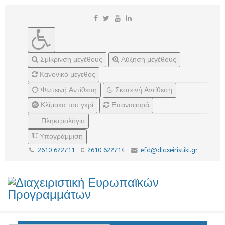
Σμίκρινση μεγέθους
Αύξηση μεγέθους
Κανονικό μέγεθος
Φωτεινή Αντίθεση
Σκοτεινή Αντίθεση
Κλίμακα του γκρί
Επαναφορά
Πληκτρολόγιο
Υπογράμμιση
2610 622711
2610 622714
efd@diaxeiristiki.gr