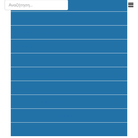
Ανακοινώσεις
Προκήρυξη
Υποβολή Προτάσεων
Αξιολόγηση
Ένταξη έργων
Υλοποίηση Προγράμματος
Έντυπα
Καταβολή Επιχορηγήσεων
Συχνές ερωτήσεις - απαντήσεις
Σηματοδότηση