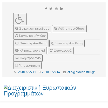
Σμίκρινση μεγέθους
Αύξηση μεγέθους
Κανονικό μέγεθος
Φωτεινή Αντίθεση
Σκοτεινή Αντίθεση
Κλίμακα του γκρί
Επαναφορά
Πληκτρολόγιο
Υπογράμμιση
2610 622711
2610 622714
efd@diaxeiristiki.gr